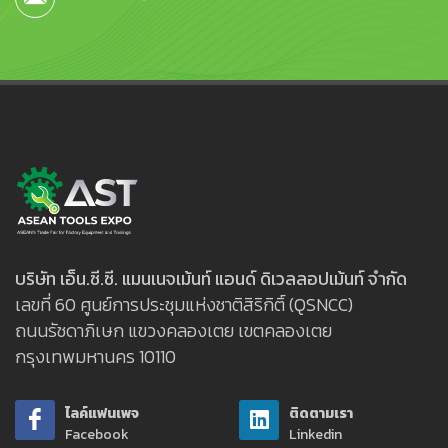
บริษัท เอ็น.ซี.ซี. แมนเนจเม้นท์ แอนด์ ดิเวลลอปเม้นท์ จำกัด
เลขที่ 60 ศูนย์การประชุมแห่งชาติสิริกิติ์ (QSNCC)
ถนนรัชดาภิเษก แขวงคลองเตย เขตคลองเตย
กรุงเทพมหานคร 10110
ไลค์แฟนเพจ
ติดตามเรา
Facebook
Linkedin