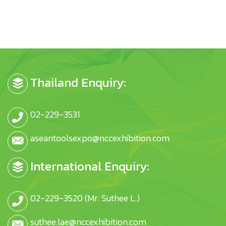
Thailand Enquiry:
02-229-3531
aseantoolsexpo@nccexhibition.com
International Enquiry:
02-229-3520 (Mr. Suthee L.)
suthee.lae@nccexhibition.com