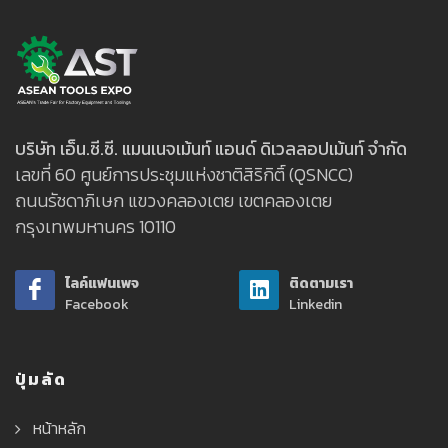
บริษัท เอ็น.ซี.ซี. แมนเนจเม้นท์ แอนด์ ดิเวลลอปเม้นท์ จำกัด
เลขที่ 60 ศูนย์การประชุมแห่งชาติสิริกิติ์ (QSNCC)
ถนนรัชดาภิเษก แขวงคลองเตย เขตคลองเตย
กรุงเทพมหานคร 10110
ไลค์แฟนเพจ
ติดตามเรา
Facebook
Linkedin
ปุ่มลัด
หน้าหลัก