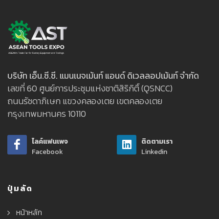
บริษัท เอ็น.ซี.ซี. แมนเนจเม้นท์ แอนด์ ดิเวลลอปเม้นท์ จำกัด
เลขที่ 60 ศูนย์การประชุมแห่งชาติสิริกิติ์ (QSNCC)
ถนนรัชดาภิเษก แขวงคลองเตย เขตคลองเตย
กรุงเทพมหานคร 10110
ไลค์แฟนเพจ
ติดตามเรา
Facebook
Linkedin
ปุ่มลัด
หน้าหลัก